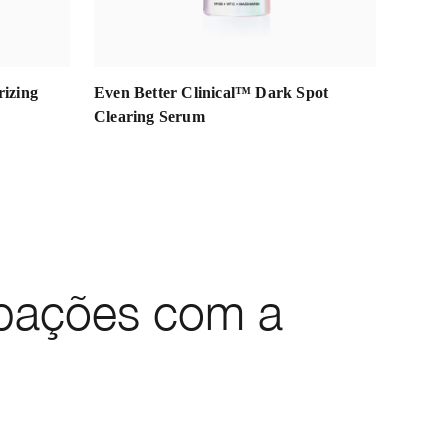
rizing
Even Better Clinical™ Dark Spot
Moist
Clearing Serum
Auto‑R
upações com a