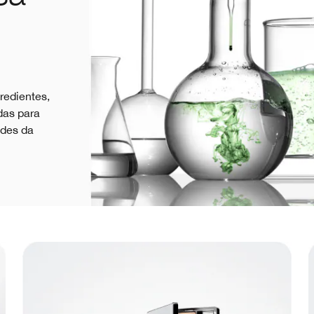
redientes,
das para
ades da