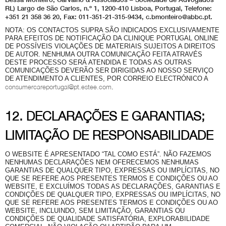
RL) Largo de São Carlos, n.º 1, 1200-410 Lisboa, Portugal, Telefone:
+351 21 358 36 20, Fax: 011-351-21-315-9434, c.bmonteiro@abbc.pt.
NOTA: OS CONTACTOS SUPRA SÃO INDICADOS EXCLUSIVAMENTE
PARA EFEITOS DE NOTIFICAÇÃO DA CLINIQUE PORTUGAL ONLINE
DE POSSÍVEIS VIOLAÇÕES DE MATERIAIS SUJEITOS A DIREITOS
DE AUTOR. NENHUMA OUTRA COMUNICAÇÃO FEITA ATRAVÉS
DESTE PROCESSO SERÁ ATENDIDA E TODAS AS OUTRAS
COMUNICAÇÕES DEVERÃO SER DIRIGIDAS AO NOSSO SERVIÇO
DE ATENDIMENTO A CLIENTES, POR CORREIO ELECTRÓNICO A
consumercareportugal@pt.estee.com
.
12. DECLARAÇÕES E GARANTIAS;
LIMITAÇÃO DE RESPONSABILIDADE
O WEBSITE É APRESENTADO “TAL COMO ESTÁ”. NÃO FAZEMOS
NENHUMAS DECLARAÇÕES NEM OFERECEMOS NENHUMAS
GARANTIAS DE QUALQUER TIPO, EXPRESSAS OU IMPLÍCITAS, NO
QUE SE REFERE AOS PRESENTES TERMOS E CONDIÇÕES OU AO
WEBSITE, E EXCLUÍMOS TODAS AS DECLARAÇÕES, GARANTIAS E
CONDIÇÕES DE QUALQUER TIPO, EXPRESSAS OU IMPLÍCITAS, NO
QUE SE REFERE AOS PRESENTES TERMOS E CONDIÇÕES OU AO
WEBSITE, INCLUINDO, SEM LIMITAÇÃO, GARANTIAS OU
CONDIÇÕES DE QUALIDADE SATISFATÓRIA, EXPLORABILIDADE