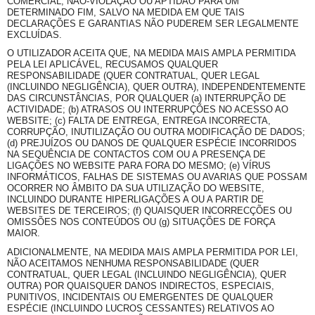
COMERCIAL, NÃO-VIOLAÇÃO OU APTIDÃO PARA UM
DETERMINADO FIM, SALVO NA MEDIDA EM QUE TAIS
DECLARAÇÕES E GARANTIAS NÃO PUDEREM SER LEGALMENTE
EXCLUÍDAS.
O UTILIZADOR ACEITA QUE, NA MEDIDA MAIS AMPLA PERMITIDA
PELA LEI APLICÁVEL, RECUSAMOS QUALQUER
RESPONSABILIDADE (QUER CONTRATUAL, QUER LEGAL
(INCLUINDO NEGLIGÊNCIA), QUER OUTRA), INDEPENDENTEMENTE
DAS CIRCUNSTÂNCIAS, POR QUALQUER (a) INTERRUPÇÃO DE
ACTIVIDADE; (b) ATRASOS OU INTERRUPÇÕES NO ACESSO AO
WEBSITE; (c) FALTA DE ENTREGA, ENTREGA INCORRECTA,
CORRUPÇÃO, INUTILIZAÇÃO OU OUTRA MODIFICAÇÃO DE DADOS;
(d) PREJUÍZOS OU DANOS DE QUALQUER ESPÉCIE INCORRIDOS
NA SEQUÊNCIA DE CONTACTOS COM OU A PRESENÇA DE
LIGAÇÕES NO WEBSITE PARA FORA DO MESMO; (e) VÍRUS
INFORMÁTICOS, FALHAS DE SISTEMAS OU AVARIAS QUE POSSAM
OCORRER NO ÂMBITO DA SUA UTILIZAÇÃO DO WEBSITE,
INCLUINDO DURANTE HIPERLIGAÇÕES A OU A PARTIR DE
WEBSITES DE TERCEIROS; (f) QUAISQUER INCORRECÇÕES OU
OMISSÕES NOS CONTEÚDOS OU (g) SITUAÇÕES DE FORÇA
MAIOR.
ADICIONALMENTE, NA MEDIDA MAIS AMPLA PERMITIDA POR LEI,
NÃO ACEITAMOS NENHUMA RESPONSABILIDADE (QUER
CONTRATUAL, QUER LEGAL (INCLUINDO NEGLIGÊNCIA), QUER
OUTRA) POR QUAISQUER DANOS INDIRECTOS, ESPECIAIS,
PUNITIVOS, INCIDENTAIS OU EMERGENTES DE QUALQUER
ESPÉCIE (INCLUINDO LUCROS CESSANTES) RELATIVOS AO