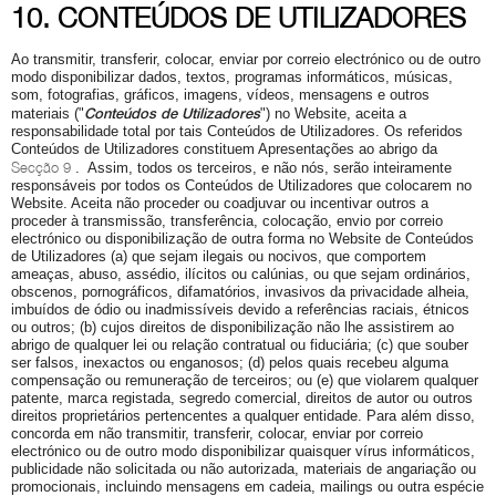
10. CONTEÚDOS DE UTILIZADORES
Ao transmitir, transferir, colocar, enviar por correio electrónico ou de outro
modo disponibilizar dados, textos, programas informáticos, músicas,
som, fotografias, gráficos, imagens, vídeos, mensagens e outros
Conteúdos de Utilizadores
materiais ("
") no Website, aceita a
responsabilidade total por tais Conteúdos de Utilizadores. Os referidos
Conteúdos de Utilizadores constituem Apresentações ao abrigo da
Secção 9
. Assim, todos os terceiros, e não nós, serão inteiramente
responsáveis por todos os Conteúdos de Utilizadores que colocarem no
Website. Aceita não proceder ou coadjuvar ou incentivar outros a
proceder à transmissão, transferência, colocação, envio por correio
electrónico ou disponibilização de outra forma no Website de Conteúdos
de Utilizadores (a) que sejam ilegais ou nocivos, que comportem
ameaças, abuso, assédio, ilícitos ou calúnias, ou que sejam ordinários,
obscenos, pornográficos, difamatórios, invasivos da privacidade alheia,
imbuídos de ódio ou inadmissíveis devido a referências raciais, étnicos
ou outros; (b) cujos direitos de disponibilização não lhe assistirem ao
abrigo de qualquer lei ou relação contratual ou fiduciária; (c) que souber
ser falsos, inexactos ou enganosos; (d) pelos quais recebeu alguma
compensação ou remuneração de terceiros; ou (e) que violarem qualquer
patente, marca registada, segredo comercial, direitos de autor ou outros
direitos proprietários pertencentes a qualquer entidade. Para além disso,
concorda em não transmitir, transferir, colocar, enviar por correio
electrónico ou de outro modo disponibilizar quaisquer vírus informáticos,
publicidade não solicitada ou não autorizada, materiais de angariação ou
promocionais, incluindo mensagens em cadeia, mailings ou outra espécie