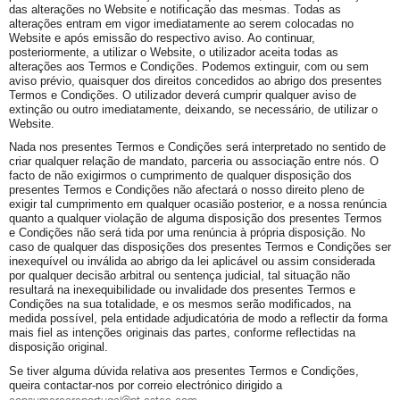
das alterações no Website e notificação das mesmas. Todas as
alterações entram em vigor imediatamente ao serem colocadas no
Website e após emissão do respectivo aviso. Ao continuar,
posteriormente, a utilizar o Website, o utilizador aceita todas as
alterações aos Termos e Condições. Podemos extinguir, com ou sem
aviso prévio, quaisquer dos direitos concedidos ao abrigo dos presentes
Termos e Condições. O utilizador deverá cumprir qualquer aviso de
extinção ou outro imediatamente, deixando, se necessário, de utilizar o
Website.
Nada nos presentes Termos e Condições será interpretado no sentido de
criar qualquer relação de mandato, parceria ou associação entre nós. O
facto de não exigirmos o cumprimento de qualquer disposição dos
presentes Termos e Condições não afectará o nosso direito pleno de
exigir tal cumprimento em qualquer ocasião posterior, e a nossa renúncia
quanto a qualquer violação de alguma disposição dos presentes Termos
e Condições não será tida por uma renúncia à própria disposição. No
caso de qualquer das disposições dos presentes Termos e Condições ser
inexequível ou inválida ao abrigo da lei aplicável ou assim considerada
por qualquer decisão arbitral ou sentença judicial, tal situação não
resultará na inexequibilidade ou invalidade dos presentes Termos e
Condições na sua totalidade, e os mesmos serão modificados, na
medida possível, pela entidade adjudicatória de modo a reflectir da forma
mais fiel as intenções originais das partes, conforme reflectidas na
disposição original.
Se tiver alguma dúvida relativa aos presentes Termos e Condições,
queira contactar-nos por correio electrónico dirigido a
consumercareportugal@pt.estee.com