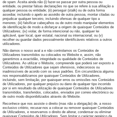
de spam. Aceita ainda não (i) fazer-se passar por outra pessoa ou
entidade, ou prestar falsas declarações no que se refere à sua afiliação a
qualquer pessoa ou entidade; (ii) perseguir (stalk) ou de outra forma
assediar, incluindo o apelo ao assédio de outra pessoa, montar ciladas ou
prejudicar qualquer terceiro, incluindo ofensas de qualquer tipo a
menores; (iii) falsificar cabeçalhos ou de outro modo manipular elementos
de identificação de modo a disfarçar a origem de quaisquer Conteúdos de
Utilizadores; (iv) violar, de forma intencional ou não, qualquer lei
aplicável, quer local, quer estatal, nacional ou internacional; ou (v)
recolher ou guardar dados pessoalmente identificáveis relativos a outros
utilizadores.
Não damos o nosso aval a e não controlamos os Conteúdos de
Utilizadores transmitidos ou colocados no Website e, assim, não
garantimos a exactidão, integridade ou qualidade de Conteúdos de
Utilizadores. Ao utilizar o Website, compreende que poderá ser exposto a
Conteúdos de Utilizadores que sejam ofensivos, indecorosos ou
inadmissíveis de acordo com os seus padrões. Em circunstância alguma
nos responsabilizamos por quaisquer Conteúdos de Utilizadores,
incluindo, sem limitação, por quaisquer erros ou omissões nos Conteúdos
de Utilizadores, por qualquer prejuízo ou dano de qualquer tipo incorrido
por si em resultado da utilização de quaisquer Conteúdos de Utilizadores
transmitidos, transferidos, colocados, enviados por correio electrónico ou
de outro modo disponibilizados através do Website.
Reconhece que nos assiste o direito (mas não a obrigação) de, a nosso
exclusivo critério, recusar-nos a colocar ou remover quaisquer Conteúdos
de Utilizadores, e reservamos o direito de alterar, condensar ou eliminar
quaisquer Conteúdos de Utilizadores. Sem limitar o carácter genérico da