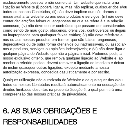
exclusivamente pessoal e não comercial. Um website que inclui uma
ligação ao Website (i) poderá ligar a, mas não replicar, quaisquer dos e/ou
todos os nossos Conteúdos; (ii) não deve implicar que nós damos o
nosso aval a tal website ou aos seus produtos e serviços; (iii) não deve
conter declarações falsas ou enganosas no que se refere à sua relação
connosco; (iv) não deve conter conteúdos que possam ser considerados
como sendo de mau gosto, obscenos, ofensivos, controversos ou ilegais
ou inapropriados para quaisquer faixas etárias; (v) não deve referir-se a
nós ou aos nossos produtos em termos que são falsos, enganosos,
depreciativos ou de outra forma ofensivos ou inadmissíveis, ou associar-
nos a produtos, serviços ou opiniões indesejáveis; e (vi) não deve ligar a
qualquer página do Website que não a página inicial. Podemos pedir, a
nosso exclusivo critério, que remova qualquer ligação ao Website e, ao
receber o referido pedido, deverá remover a ligação de imediato e deixar
de incluir quaisquer outras ligações, excepto mediante a nossa
autorização expressa, concedida casuisticamente e por escrito.
Qualquer utilização não autorizada do Website e de quaisquer dos e/ou
todos os nossos Conteúdos resultará automaticamente na cessação dos
Secção 5
direitos limitados descritos na presente
, a qual permitirá uma
compreensão das nossas práticas de privacidade.
6. AS SUAS OBRIGAÇÕES E
RESPONSABILIDADES