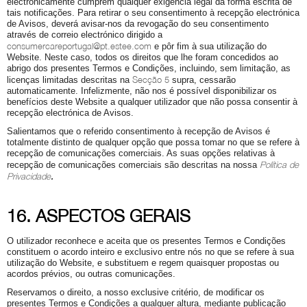
electronicamente cumprem qualquer exigência legal da forma escrita de
tais notificações. Para retirar o seu consentimento à recepção electrónica
de Avisos, deverá avisar-nos da revogação do seu consentimento
através de correio electrónico dirigido a
consumercareportugal@pt.estee.com
e pôr fim à sua utilização do
Website. Neste caso, todos os direitos que lhe foram concedidos ao
abrigo dos presentes Termos e Condições, incluindo, sem limitação, as
Secção 5
licenças limitadas descritas na
supra, cessarão
automaticamente. Infelizmente, não nos é possível disponibilizar os
benefícios deste Website a qualquer utilizador que não possa consentir à
recepção electrónica de Avisos.
Salientamos que o referido consentimento à recepção de Avisos é
totalmente distinto de qualquer opção que possa tomar no que se refere à
recepção de comunicações comerciais. As suas opções relativas à
Política de
recepção de comunicações comerciais são descritas na nossa
Privacidade
.
16. ASPECTOS GERAIS
O utilizador reconhece e aceita que os presentes Termos e Condições
constituem o acordo inteiro e exclusivo entre nós no que se refere à sua
utilização do Website, e substituem e regem quaisquer propostas ou
acordos prévios, ou outras comunicações.
Reservamos o direito, a nosso exclusive critério, de modificar os
presentes Termos e Condições a qualquer altura, mediante publicação