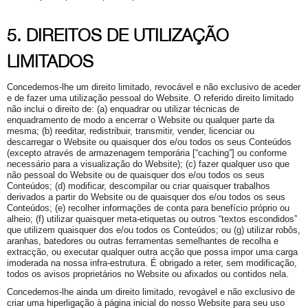
5. DIREITOS DE UTILIZAÇÃO
LIMITADOS
Concedemos-lhe um direito limitado, revocável e não exclusivo de aceder
e de fazer uma utilização pessoal do Website. O referido direito limitado
não inclui o direito de: (a) enquadrar ou utilizar técnicas de
enquadramento de modo a encerrar o Website ou qualquer parte da
mesma; (b) reeditar, redistribuir, transmitir, vender, licenciar ou
descarregar o Website ou quaisquer dos e/ou todos os seus Conteúdos
(excepto através de armazenagem temporária [“caching”] ou conforme
necessário para a visualização do Website); (c) fazer qualquer uso que
não pessoal do Website ou de quaisquer dos e/ou todos os seus
Conteúdos; (d) modificar, descompilar ou criar quaisquer trabalhos
derivados a partir do Website ou de quaisquer dos e/ou todos os seus
Conteúdos; (e) recolher informações de conta para benefício próprio ou
alheio; (f) utilizar quaisquer meta-etiquetas ou outros “textos escondidos”
que utilizem quaisquer dos e/ou todos os Conteúdos; ou (g) utilizar robôs,
aranhas, batedores ou outras ferramentas semelhantes de recolha e
extracção, ou executar qualquer outra acção que possa impor uma carga
imoderada na nossa infra-estrutura. É obrigado a reter, sem modificação,
todos os avisos proprietários no Website ou afixados ou contidos nela.
Concedemos-lhe ainda um direito limitado, revogável e não exclusivo de
criar uma hiperligação à página inicial do nosso Website para seu uso