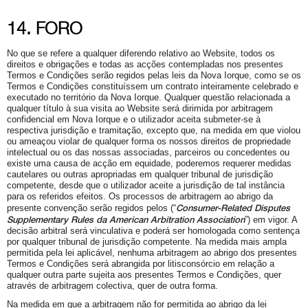
14. FORO
No que se refere a qualquer diferendo relativo ao Website, todos os
direitos e obrigações e todas as acções contempladas nos presentes
Termos e Condições serão regidos pelas leis da Nova Iorque, como se os
Termos e Condições constituíssem um contrato inteiramente celebrado e
executado no território da Nova Iorque. Qualquer questão relacionada a
qualquer título à sua visita ao Website será dirimida por arbitragem
confidencial em Nova Iorque e o utilizador aceita submeter-se à
respectiva jurisdição e tramitação, excepto que, na medida em que violou
ou ameaçou violar de qualquer forma os nossos direitos de propriedade
intelectual ou os das nossas associadas, parceiros ou concedentes ou
existe uma causa de acção em equidade, poderemos requerer medidas
cautelares ou outras apropriadas em qualquer tribunal de jurisdição
competente, desde que o utilizador aceite a jurisdição de tal instância
para os referidos efeitos. Os processos de arbitragem ao abrigo da
Consumer-Related Disputes
presente convenção serão regidos pelos (“
Supplementary Rules da American Arbitration Association
”) em vigor. A
decisão arbitral será vinculativa e poderá ser homologada como sentença
por qualquer tribunal de jurisdição competente. Na medida mais ampla
permitida pela lei aplicável, nenhuma arbitragem ao abrigo dos presentes
Termos e Condições será abrangida por litisconsórcio em relação a
qualquer outra parte sujeita aos presentes Termos e Condições, quer
através de arbitragem colectiva, quer de outra forma.
Na medida em que a arbitragem não for permitida ao abrigo da lei