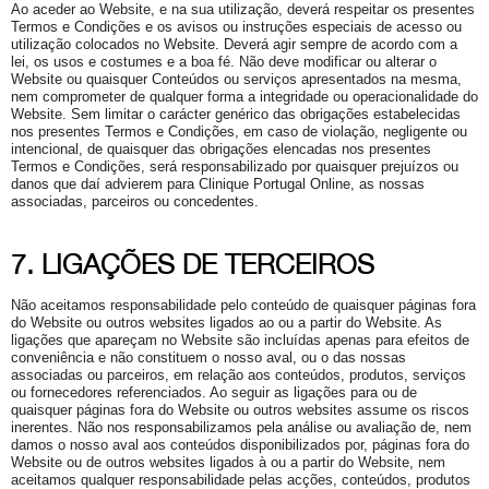
Ao aceder ao Website, e na sua utilização, deverá respeitar os presentes
Termos e Condições e os avisos ou instruções especiais de acesso ou
utilização colocados no Website. Deverá agir sempre de acordo com a
lei, os usos e costumes e a boa fé. Não deve modificar ou alterar o
Website ou quaisquer Conteúdos ou serviços apresentados na mesma,
nem comprometer de qualquer forma a integridade ou operacionalidade do
Website. Sem limitar o carácter genérico das obrigações estabelecidas
nos presentes Termos e Condições, em caso de violação, negligente ou
intencional, de quaisquer das obrigações elencadas nos presentes
Termos e Condições, será responsabilizado por quaisquer prejuízos ou
danos que daí advierem para Clinique Portugal Online, as nossas
associadas, parceiros ou concedentes.
7. LIGAÇÕES DE TERCEIROS
Não aceitamos responsabilidade pelo conteúdo de quaisquer páginas fora
do Website ou outros websites ligados ao ou a partir do Website. As
ligações que apareçam no Website são incluídas apenas para efeitos de
conveniência e não constituem o nosso aval, ou o das nossas
associadas ou parceiros, em relação aos conteúdos, produtos, serviços
ou fornecedores referenciados. Ao seguir as ligações para ou de
quaisquer páginas fora do Website ou outros websites assume os riscos
inerentes. Não nos responsabilizamos pela análise ou avaliação de, nem
damos o nosso aval aos conteúdos disponibilizados por, páginas fora do
Website ou de outros websites ligados à ou a partir do Website, nem
aceitamos qualquer responsabilidade pelas acções, conteúdos, produtos