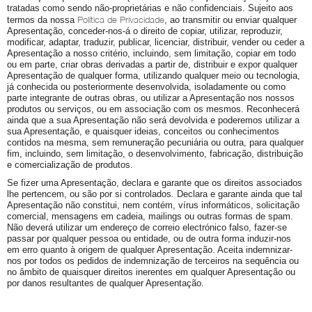
tratadas como sendo não-proprietárias e não confidenciais. Sujeito aos
Política de Privacidade
termos da nossa
, ao transmitir ou enviar qualquer
Apresentação, conceder-nos-á o direito de copiar, utilizar, reproduzir,
modificar, adaptar, traduzir, publicar, licenciar, distribuir, vender ou ceder a
Apresentação a nosso critério, incluindo, sem limitação, copiar em todo
ou em parte, criar obras derivadas a partir de, distribuir e expor qualquer
Apresentação de qualquer forma, utilizando qualquer meio ou tecnologia,
já conhecida ou posteriormente desenvolvida, isoladamente ou como
parte integrante de outras obras, ou utilizar a Apresentação nos nossos
produtos ou serviços, ou em associação com os mesmos. Reconhecerá
ainda que a sua Apresentação não será devolvida e poderemos utilizar a
sua Apresentação, e quaisquer ideias, conceitos ou conhecimentos
contidos na mesma, sem remuneração pecuniária ou outra, para qualquer
fim, incluindo, sem limitação, o desenvolvimento, fabricação, distribuição
e comercialização de produtos.
Se fizer uma Apresentação, declara e garante que os direitos associados
lhe pertencem, ou são por si controlados. Declara e garante ainda que tal
Apresentação não constitui, nem contém, vírus informáticos, solicitação
comercial, mensagens em cadeia, mailings ou outras formas de spam.
Não deverá utilizar um endereço de correio electrónico falso, fazer-se
passar por qualquer pessoa ou entidade, ou de outra forma induzir-nos
em erro quanto à origem de qualquer Apresentação. Aceita indemnizar-
nos por todos os pedidos de indemnização de terceiros na sequência ou
no âmbito de quaisquer direitos inerentes em qualquer Apresentação ou
por danos resultantes de qualquer Apresentação.