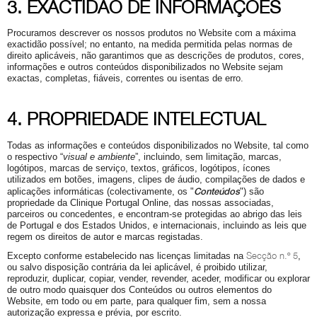
3. EXACTIDÃO DE INFORMAÇÕES
Procuramos descrever os nossos produtos no Website com a máxima
exactidão possível; no entanto, na medida permitida pelas normas de
direito aplicáveis, não garantimos que as descrições de produtos, cores,
informações e outros conteúdos disponibilizados no Website sejam
exactas, completas, fiáveis, correntes ou isentas de erro.
4. PROPRIEDADE INTELECTUAL
Todas as informações e conteúdos disponibilizados no Website, tal como
o respectivo “
visual e ambiente
”, incluindo, sem limitação, marcas,
logótipos, marcas de serviço, textos, gráficos, logótipos, ícones
utilizados em botões, imagens, clipes de áudio, compilações de dados e
Conteúdos
aplicações informáticas (colectivamente, os "
") são
propriedade da Clinique Portugal Online, das nossas associadas,
parceiros ou concedentes, e encontram-se protegidas ao abrigo das leis
de Portugal e dos Estados Unidos, e internacionais, incluindo as leis que
regem os direitos de autor e marcas registadas.
Secção n.º 5
Excepto conforme estabelecido nas licenças limitadas na
,
ou salvo disposição contrária da lei aplicável, é proibido utilizar,
reproduzir, duplicar, copiar, vender, revender, aceder, modificar ou explorar
de outro modo quaisquer dos Conteúdos ou outros elementos do
Website, em todo ou em parte, para qualquer fim, sem a nossa
autorização expressa e prévia, por escrito.